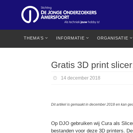
Ga
naar
de
inhoud
Ga
THEMA’S
INFORMATIE
ORGANISATIE
naar
de
inhoud
Gratis 3D print slicer
14 december 2018
Dit artikel is gemaakt in december 2018 en kan ged
Op DJO gebruiken wij Cura als Slicer
bestanden voor deze 3D printers. De 