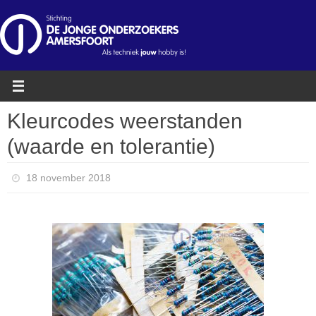
Ga
naar
de
inhoud
Kleurcodes weerstanden
(waarde en tolerantie)
18 november 2018