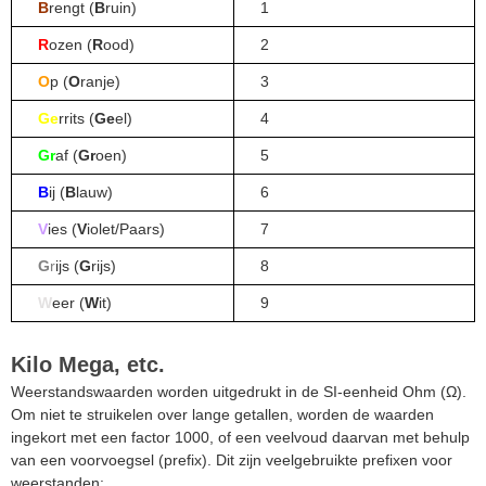
B
rengt (
B
ruin)
1
R
ozen (
R
ood)
2
O
p (
O
ranje)
3
Ge
rrits (
Ge
el)
4
Gr
af (
Gr
oen)
5
B
ij (
B
lauw)
6
V
ies (
V
iolet/Paars)
7
G
r
ijs (
G
rijs)
8
W
eer (
W
it)
9
Kilo Mega, etc.
Weerstandswaarden worden uitgedrukt in de SI-eenheid Ohm (Ω).
Om niet te struikelen over lange getallen, worden de waarden
ingekort met een factor 1000, of een veelvoud daarvan met behulp
van een voorvoegsel (prefix). Dit zijn veelgebruikte prefixen voor
weerstanden: