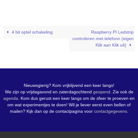
4 bit optel schakeling
Raspberry PI Ledstrip
controleren met telefoon (eigen
Klik aan Klik uit)
Nieuwsgierig? Kom vrijblijvend een keer langs!
We zijn op vrijdagavond en zaterdagochtend
geopend
. Zie ook de
agenda
. Kom dus gerust een keer langs om de sfeer te proeven en
om wat experimentjes te doen! Wil je liever eerst even bellen of
mailen? Kijk dan op de contactpagina voor
contactgegevens
.