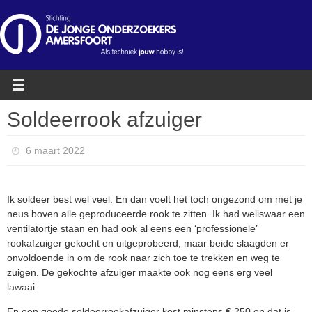
Ga
naar
de
inhoud
Soldeerrook afzuiger
6 maart 2022
Ik soldeer best wel veel. En dan voelt het toch ongezond om met je
neus boven alle geproduceerde rook te zitten. Ik had weliswaar een
ventilatortje staan en had ook al eens een ‘professionele’
rookafzuiger gekocht en uitgeprobeerd, maar beide slaagden er
onvoldoende in om de rook naar zich toe te trekken en weg te
zuigen. De gekochte afzuiger maakte ook nog eens erg veel
lawaai.
En een goede soldeerrookafzuiger kost minstens € 250 en dat is