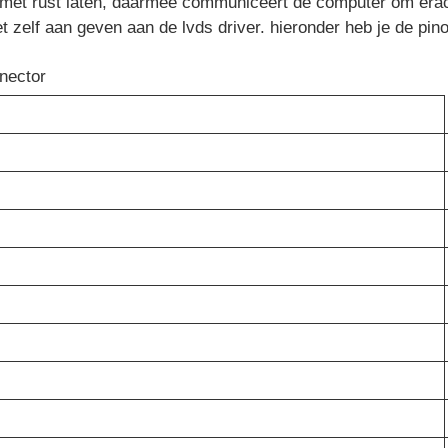
 met rust laten, daarmee communiceert de computer om era
 zelf aan geven aan de lvds driver. hieronder heb je de pinou
nnector