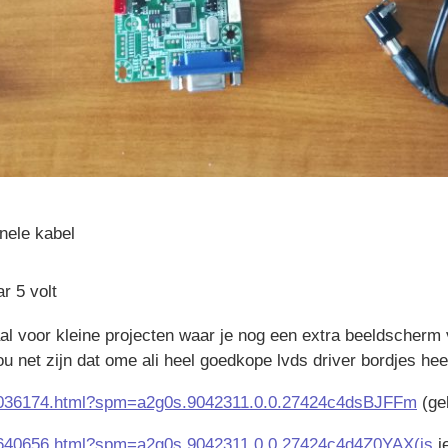
nele kabel
r 5 volt
al voor kleine projecten waar je nog een extra beeldscherm 
u net zijn dat ome ali heel goedkope lvds driver bordjes hee
608036174.html?spm=a2g0s.9042311.0.0.27424c4dsBJFFm
(geb
817640656.html?spm=a2g0s.9042311.0.0.27424c4d4Z0YAX(is
i