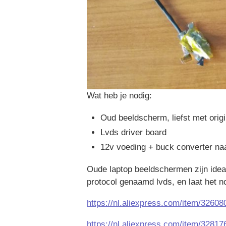
Wat heb je nodig:
Oud beeldscherm, liefst met origi
Lvds driver board
12v voeding + buck converter naa
Oude laptop beeldschermen zijn idea
protocol genaamd lvds, en laat het no
https://nl.aliexpress.com/item/32
https://nl.aliexpress.com/item/32