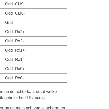
Odd CLK+
Odd CLK+
Gnd
Odd Rx2+
Odd Rx2-
Odd Rx1+
Odd Rx1-
Odd Rx0+
Odd Rx0-
 en op de achterkant staat welke
ik gebruik heeft 5v nodig.
iver op de main pcb van je scherm en