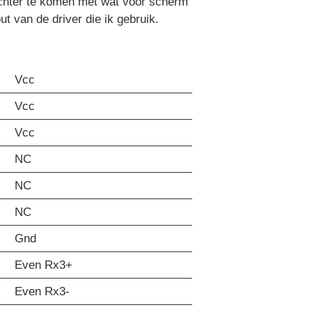
chter te komen met wat voor scherm
t van de driver die ik gebruik.
Vcc
Vcc
Vcc
NC
NC
NC
Gnd
Even Rx3+
Even Rx3-