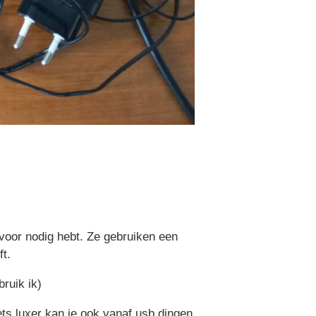
voor nodig hebt. Ze gebruiken een
ft.
ruik ik)
ets luxer kan je ook vanaf usb dingen