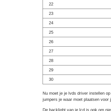
22
23
24
25
26
27
28
29
30
Nu moet je je lvds driver instellen o
jumpers je waar moet plaatsen voor j
De backlight van je lcd is ook om ni