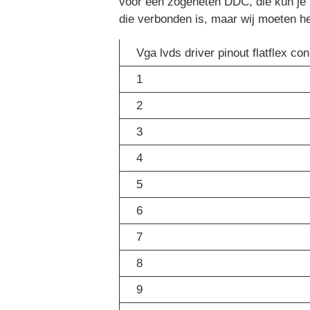
voor een zogeheten DDC, die kun je
die verbonden is, maar wij moeten het
Vga lvds driver pinout flatflex co
1
2
3
4
5
6
7
8
9