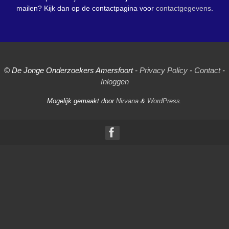
mailen? Kijk dan op de contactpagina voor
contactgegevens
.
© De Jonge Onderzoekers Amersfoort -
Privacy Policy
-
Contact
-
Inloggen
Mogelijk gemaakt door
Nirvana
&
WordPress.